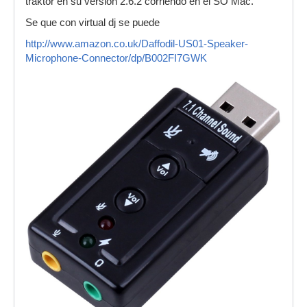
traktor en su versión 2.6.2 corriendo en el SO Mac.
Se que con virtual dj se puede
http://www.amazon.co.uk/Daffodil-US01-Speaker-
Microphone-Connector/dp/B002FI7GWK