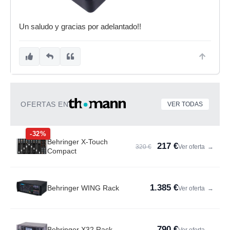
Un saludo y gracias por adelantado!!
OFERTAS EN
VER TODAS
-32%
Behringer X-Touch
217 €
320 €
Ver oferta
→
Compact
1.385 €
Behringer WING Rack
Ver oferta
→
790 €
Behringer X32 Rack