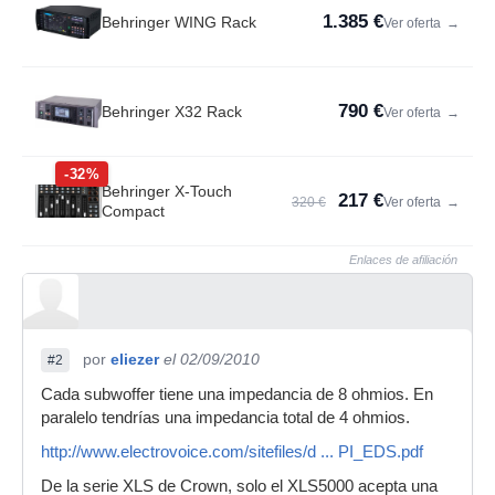
1.385 €
Behringer WING Rack
Ver oferta
→
790 €
Behringer X32 Rack
Ver oferta
→
-32%
Behringer X-Touch
217 €
320 €
Ver oferta
→
Compact
Enlaces de afiliación
por
eliezer
el 02/09/2010
#2
Cada subwoffer tiene una impedancia de 8 ohmios. En
paralelo tendrías una impedancia total de 4 ohmios.
http://www.electrovoice.com/sitefiles/d ... PI_EDS.pdf
De la serie XLS de Crown, solo el XLS5000 acepta una