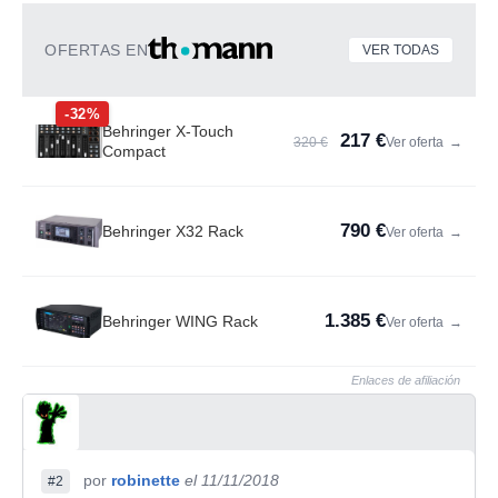
OFERTAS EN
VER TODAS
-32%
Behringer X-Touch
217 €
320 €
Ver oferta
→
Compact
790 €
Behringer X32 Rack
Ver oferta
→
1.385 €
Behringer WING Rack
Ver oferta
→
Enlaces de afiliación
por
robinette
el 11/11/2018
#2