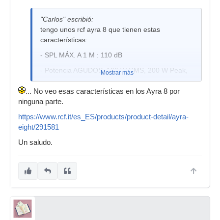
"Carlos" escribió:
tengo unos rcf ayra 8 que tienen estas
características:
- SPL MÁX. A 1 M : 110 dB
- Potencia AGUDOS: 100 W RMS, 200 W Peak,
Mostrar más
- Potencia BAJAS FRECUENCIAS: 200 W RMS,
... No veo esas características en los Ayra 8 por
400 W Peak
ninguna parte.
https://www.rcf.it/es_ES/products/product-detail/ayra-
eight/291581
Un saludo.