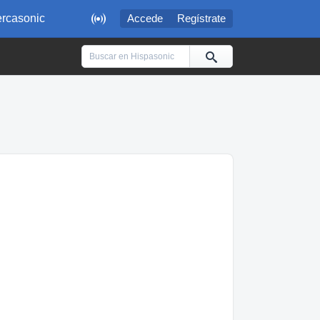

rcasonic
Accede
Regístrate