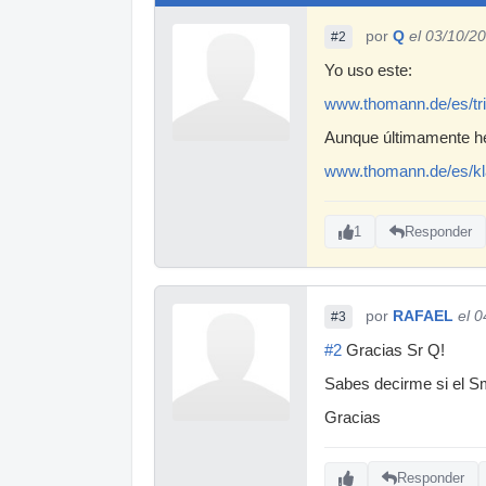
por
Q
el 03/10/2
#2
Yo uso este:
www.thomann.de/es/t
Aunque últimamente he 
www.thomann.de/es/kl
1
Responder
por
RAFAEL
el 
#3
#2
Gracias Sr Q!
Sabes decirme si el 
Gracias
Responder