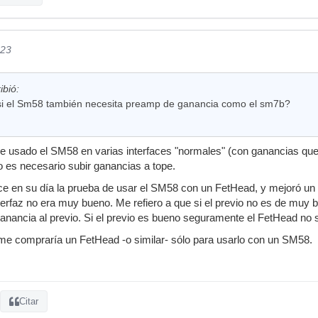
023
bió:
i el Sm58 también necesita preamp de ganancia como el sm7b?
e usado el SM58 en varias interfaces "normales" (con ganancias que
 es necesario subir ganancias a tope.
ce en su día la prueba de usar el SM58 con un FetHead, y mejoró un
nterfaz no era muy bueno. Me refiero a que si el previo no es de muy 
anancia al previo. Si el previo es bueno seguramente el FetHead no 
me compraría un FetHead -o similar- sólo para usarlo con un SM58.
Citar