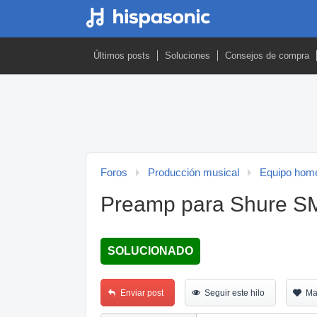
Últimos posts
Soluciones
Consejos de compra
Foros
Producción musical
Equipo home
Preamp para Shure S
SOLUCIONADO
Enviar post
Seguir este hilo
Ma