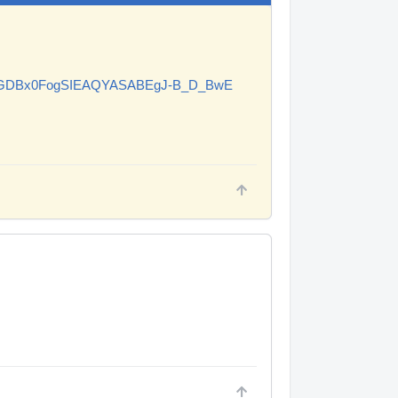
QMVc5GDBx0FogSIEAQYASABEgJ-B_D_BwE