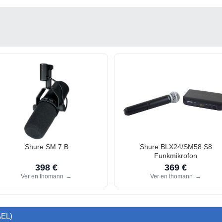
Shure SM 7 B
Shure BLX24/SM58 S8
Funkmikrofon
398 €
369 €
Ver en thomann
→
Ver en thomann
→
AEL)