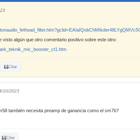
023
ritonaudio_fethead_filter.htm?gclid=EAIaIQobChMIkder48LYg
visto algún que otro comentario positivo sobre este otro:
ark_teknik_mic_booster_ct1.htm
Citar
04/10/2023
Sm58 también necesita preamp de ganancia como el sm7b?
Citar