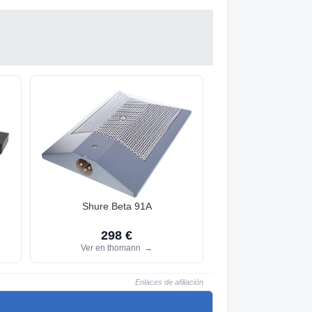
Shure Beta 91A
298 €
Ver en thomann
→
Enlaces de afiliación