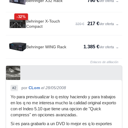
790 €
Behringer X32 Rack
Ver oferta
→
-32%
Behringer X-Touch
217 €
320 €
Ver oferta
→
Compact
1.385 €
Behringer WING Rack
Ver oferta
→
Enlaces de afiliación
por
CLom
el 28/05/2008
#2
Yo para previsualizar lo q estoy haciendo y para trabajos
en los q no me interesa mucho la calidad original exporto
con el Indeo 5.10 que tiene una opcion de "Quick
compress" en opciones avanzadas.
Si es para grabarlo a un DVD lo mejor es q lo exportes