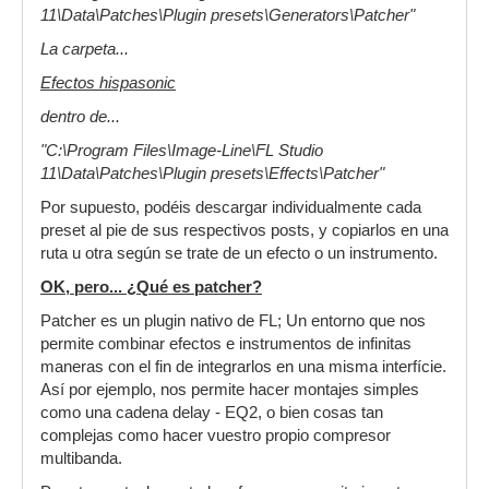
11\Data\Patches\Plugin presets\Generators\Patcher"
La carpeta...
Efectos hispasonic
dentro de...
"C:\Program Files\Image-Line\FL Studio
11\Data\Patches\Plugin presets\Effects\Patcher"
Por supuesto, podéis descargar individualmente cada
preset al pie de sus respectivos posts, y copiarlos en una
ruta u otra según se trate de un efecto o un instrumento.
OK, pero... ¿Qué es patcher?
Patcher es un plugin nativo de FL; Un entorno que nos
permite combinar efectos e instrumentos de infinitas
maneras con el fin de integrarlos en una misma interfície.
Así por ejemplo, nos permite hacer montajes simples
como una cadena delay - EQ2, o bien cosas tan
complejas como hacer vuestro propio compresor
multibanda.