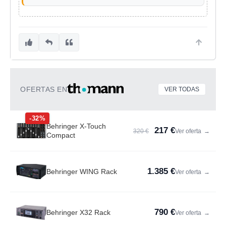
OFERTAS EN
VER TODAS
-32%
Behringer X-Touch
217 €
320 €
Ver oferta
→
Compact
1.385 €
Behringer WING Rack
Ver oferta
→
790 €
Behringer X32 Rack
Ver oferta
→