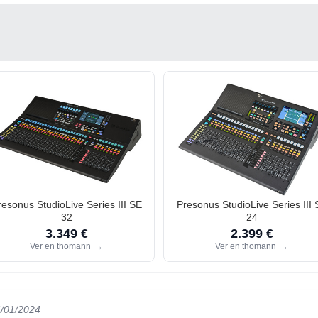
resonus StudioLive Series III SE
Presonus StudioLive Series III 
32
24
3.349 €
2.399 €
Ver en thomann
→
Ver en thomann
→
4/01/2024