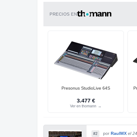
PRECIOS EN
Presonus StudioLive 64S
P
3.477 €
Ver en thomann
→
por
RaulMX
el 2
#2