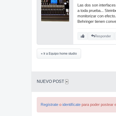
Las dos son interfaces
a toda prueba... Stein
monitorizar con efecto.
Behringer tienen conve
Responder
« Ir a Equipo home studio
NUEVO POST
×
Regístrate
o
identifícate
para poder postear e