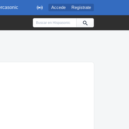

rcasonic
Accede
Regístrate