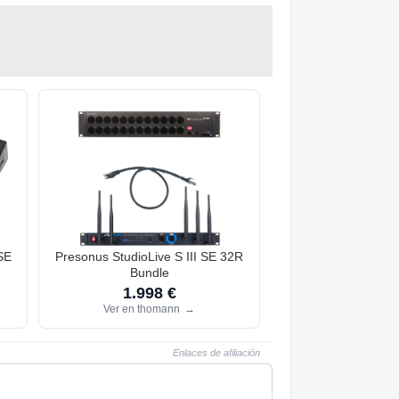
SE
Presonus StudioLive S III SE 32R
Bundle
1.998 €
Ver en thomann
→
Enlaces de afiliación