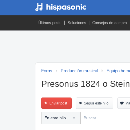
Últimos posts
Soluciones
Consejos de compra
Foros
Producción musical
Equipo home
Presonus 1824 o Stei
Enviar post
Seguir este hilo
Ma