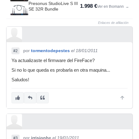
Presonus StudioLive S III
1.998 €
Ver en thomann
→
SE 32R Bundle
Enlaces de afiliación
por
tormentodepestes
el 18/01/2011
#2
Ya actualizaste el firmware del FireFace?
Si no lo que queda es probarla en otra maquina...
Saludos!
por
irrisionhc
el 19/01/2011
#3