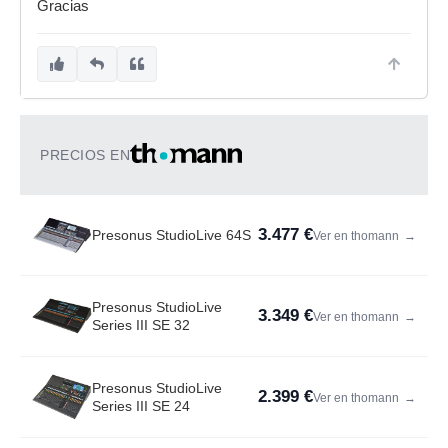
Gracias
PRECIOS EN
3.477 €
Presonus StudioLive 64S
Ver en thomann
→
Presonus StudioLive
3.349 €
Ver en thomann
→
Series III SE 32
Presonus StudioLive
2.399 €
Ver en thomann
→
Series III SE 24