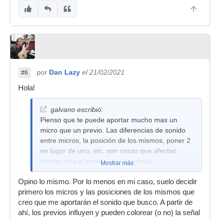
por
Dan Lazy
el 21/02/2021
#6
Hola!
galvano escribió:
Pienso que te puede aportar mucho mas un
micro que un previo. Las diferencias de sonido
entre micros, la posición de los mismos, poner 2
en lugar de uno, etc, son cosas que afectan
mucho más al sonido que un previo.
Mostrar más
Opino lo mismo. Por lo menos en mi caso, suelo decidir
primero los micros y las posiciones de los mismos que
creo que me aportarán el sonido que busco. A partir de
ahí, los previos influyen y pueden colorear (o no) la señal