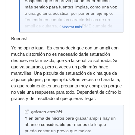
Sospecho que un previo puede tener mucho
más sentido para fuentes limpias, como una voz
o una guitarra acústica, por poner un ejemplo.
Teniendo en cuenta las características de un
ampli de guitarra, creo que la RME cumple de
Mostrar más
sobra. Es una opinión personal sin base
Buenas!
ninguna, por eso quería conocer más opiniones.
Yo no opino igual. Es como decir que con un ampli con
mucha distorsión no es necesario darle saturación
después en la mezcla, que ya la señal va saturada. Sí
que va saturada, pero a veces un pelín más hace
maravillas. Una pizquita de saturación de cinta que da
algunos plugins, por ejemplo. Otras veces no hará falta,
es que realmente es una pregunta muy compleja porque
no vale una respuesta para todo. Dependerá de cómo lo
grabes y del resultado al que quieras llegar.
galvano escribió:
Y en tema de micros para grabar amplis hay un
abanico considerable por menos de lo que
pueda costar un previo que mejore