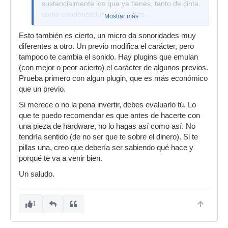
sustancialmente los que ya tienes, tanto de cinta,
como condensador o dinámicos.
Mostrar más
Esto también es cierto, un micro da sonoridades muy
diferentes a otro. Un previo modifica el carácter, pero
tampoco te cambia el sonido. Hay plugins que emulan
(con mejor o peor acierto) el carácter de algunos previos.
Prueba primero con algun plugin, que es más económico
que un previo.
Si merece o no la pena invertir, debes evaluarlo tú. Lo
que te puedo recomendar es que antes de hacerte con
una pieza de hardware, no lo hagas así como así. No
tendría sentido (de no ser que te sobre el dinero). Si te
pillas una, creo que debería ser sabiendo qué hace y
porqué te va a venir bien.
Un saludo.
1