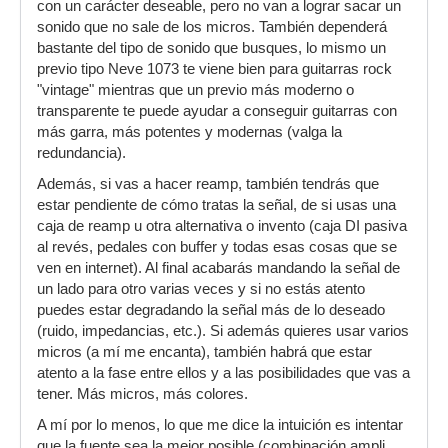
con un carácter deseable, pero no van a lograr sacar un
sonido que no sale de los micros. También dependerá
bastante del tipo de sonido que busques, lo mismo un
previo tipo Neve 1073 te viene bien para guitarras rock
"vintage" mientras que un previo más moderno o
transparente te puede ayudar a conseguir guitarras con
más garra, más potentes y modernas (valga la
redundancia).
Además, si vas a hacer reamp, también tendrás que
estar pendiente de cómo tratas la señal, de si usas una
caja de reamp u otra alternativa o invento (caja DI pasiva
al revés, pedales con buffer y todas esas cosas que se
ven en internet). Al final acabarás mandando la señal de
un lado para otro varias veces y si no estás atento
puedes estar degradando la señal más de lo deseado
(ruido, impedancias, etc.). Si además quieres usar varios
micros (a mí me encanta), también habrá que estar
atento a la fase entre ellos y a las posibilidades que vas a
tener. Más micros, más colores.
A mí por lo menos, lo que me dice la intuición es intentar
que la fuente sea la mejor posible (combinación ampli,