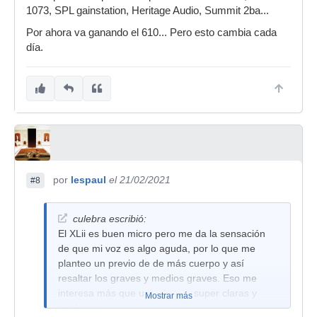
1073, SPL gainstation, Heritage Audio, Summit 2ba...
Por ahora va ganando el 610... Pero esto cambia cada
día.
por
lespaul
el 21/02/2021
#8
culebra escribió:
El XLii es buen micro pero me da la sensación
de que mi voz es algo aguda, por lo que me
planteo un previo de de más cuerpo y así
resaltar los graves y medios graves. Eso me
interesa más que unas tomas super claras y
Mostrar más
modernas.