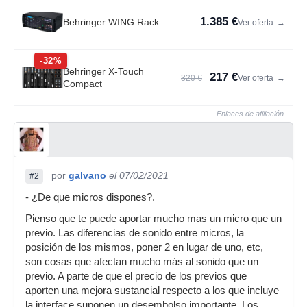
1.385 €
Behringer WING Rack
Ver oferta
→
-32%
Behringer X-Touch
217 €
320 €
Ver oferta
→
Compact
Enlaces de afiliación
por
galvano
el 07/02/2021
#2
- ¿De que micros dispones?.
Pienso que te puede aportar mucho mas un micro que un
previo. Las diferencias de sonido entre micros, la
posición de los mismos, poner 2 en lugar de uno, etc,
son cosas que afectan mucho más al sonido que un
previo. A parte de que el precio de los previos que
aporten una mejora sustancial respecto a los que incluye
la interface suponen un desembolso importante. Los