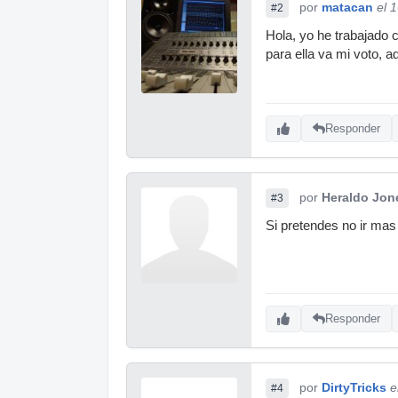
por
matacan
el 
#2
Hola, yo he trabajado c
para ella va mi voto, 
Responder
por
Heraldo Jon
#3
Si pretendes no ir mas
Responder
por
DirtyTricks
e
#4