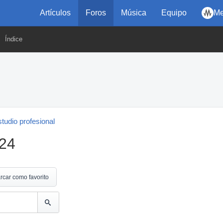
Artículos
Foros
Música
Equipo
Me
Índice
tudio profesional
c24
rcar como favorito