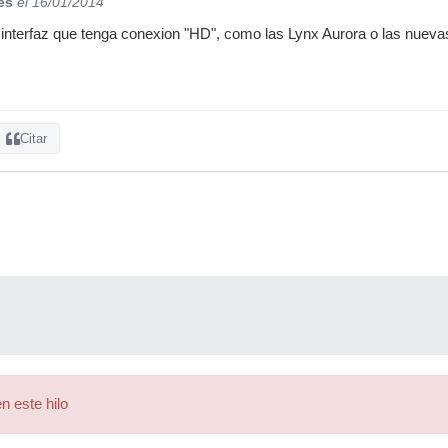
es
el 16/01/2014
 interfaz que tenga conexion "HD", como las Lynx Aurora o las nue
Citar
n este hilo