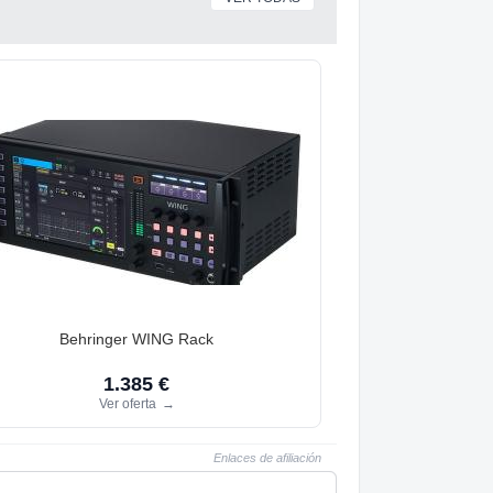
Behringer WING Rack
1.385 €
Ver oferta
→
Enlaces de afiliación