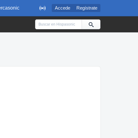

rcasonic
Accede
Regístrate