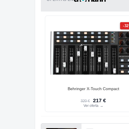
-3
Behringer X-Touch Compact
217 €
320 €
Ver oferta
→