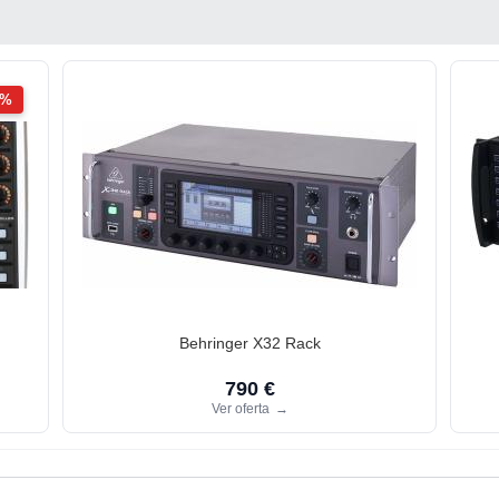
2%
Behringer X32 Rack
790 €
Ver oferta
→