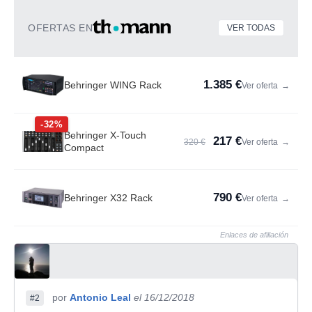
OFERTAS EN
VER TODAS
1.385 €
Behringer WING Rack
Ver oferta
→
-32%
Behringer X-Touch
217 €
320 €
Ver oferta
→
Compact
790 €
Behringer X32 Rack
Ver oferta
→
Enlaces de afiliación
por
Antonio Leal
el 16/12/2018
#2