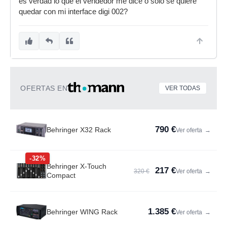
es verdad lo que el vendedor me dice o solo se quiere
quedar con mi interface digi 002?
OFERTAS EN
VER TODAS
790 €
Behringer X32 Rack
Ver oferta
→
-32%
Behringer X-Touch
217 €
320 €
Ver oferta
→
Compact
1.385 €
Behringer WING Rack
Ver oferta
→