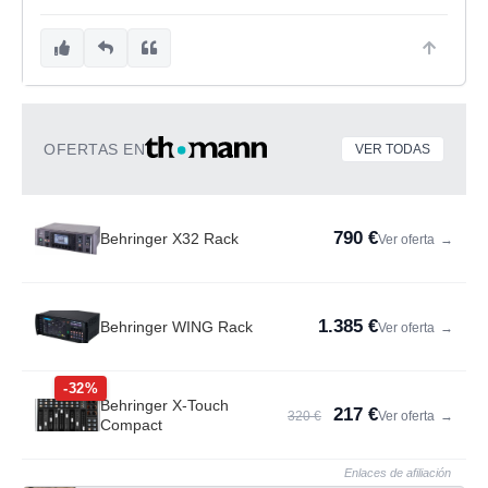
OFERTAS EN
VER TODAS
790 €
Behringer X32 Rack
Ver oferta
→
1.385 €
Behringer WING Rack
Ver oferta
→
-32%
Behringer X-Touch
217 €
320 €
Ver oferta
→
Compact
Enlaces de afiliación