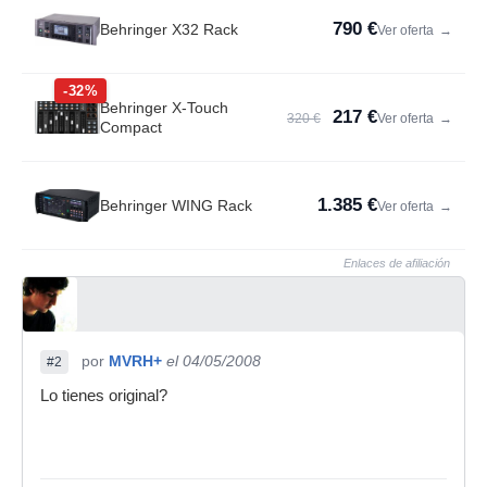
790 €
Behringer X32 Rack
Ver oferta
→
-32%
Behringer X-Touch
217 €
320 €
Ver oferta
→
Compact
1.385 €
Behringer WING Rack
Ver oferta
→
Enlaces de afiliación
por
MVRH+
el 04/05/2008
#2
Lo tienes original?