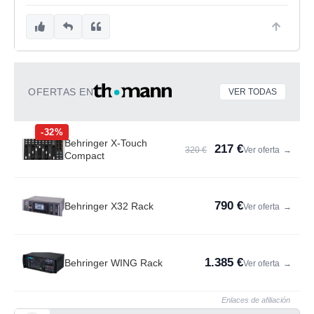
OFERTAS EN
VER TODAS
-32%
Behringer X-Touch
217 €
320 €
Ver oferta
→
Compact
790 €
Behringer X32 Rack
Ver oferta
→
1.385 €
Behringer WING Rack
Ver oferta
→
Enlaces de afiliación