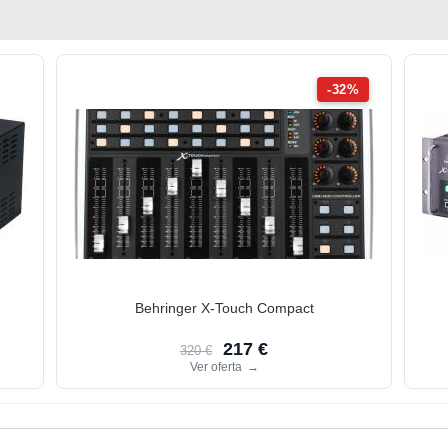
-32%
Behringer X-Touch Compact
217 €
320 €
Ver oferta
→