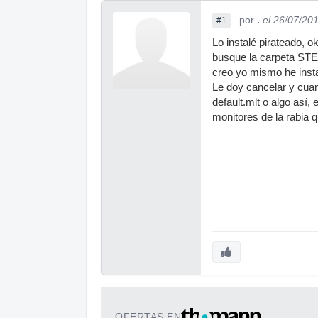
por
.
el 26/07/20
#1
Lo instalé pirateado, o
busque la carpeta STE
creo yo mismo he insta
Le doy cancelar y cua
default.mlt o algo así
monitores de la rabia 
OFERTAS EN