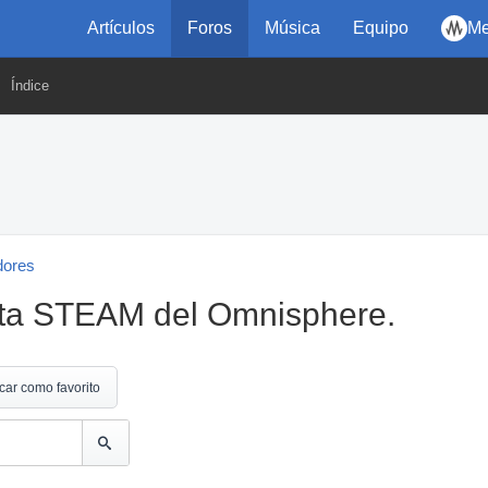
Artículos
Foros
Música
Equipo
Me
Índice
dores
eta STEAM del Omnisphere.
car como favorito