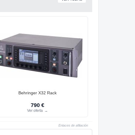
Behringer X32 Rack
790 €
Ver oferta
→
Enlaces de afiliación