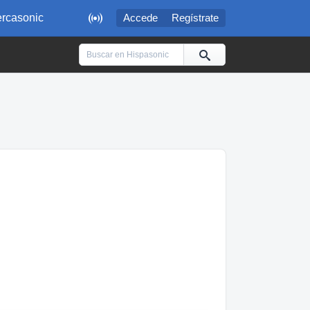

rcasonic
Accede
Regístrate