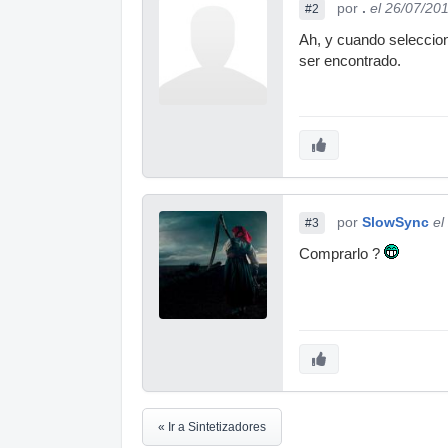
por
.
el 26/07/20
#2
Ah, y cuando seleccio
ser encontrado.
por
SlowSync
el
#3
Comprarlo ?
« Ir a Sintetizadores