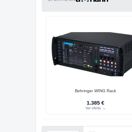
Behringer WING Rack
1.385 €
Ver oferta
→