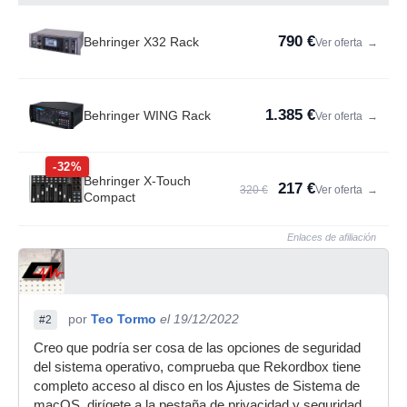
790 €
Behringer X32 Rack
Ver oferta
→
1.385 €
Behringer WING Rack
Ver oferta
→
-32%
Behringer X-Touch
217 €
320 €
Ver oferta
→
Compact
Enlaces de afiliación
por
Teo Tormo
el 19/12/2022
#2
Creo que podría ser cosa de las opciones de seguridad
del sistema operativo, comprueba que Rekordbox tiene
completo acceso al disco en los Ajustes de Sistema de
macOS, dirígete a la pestaña de privacidad y seguridad,