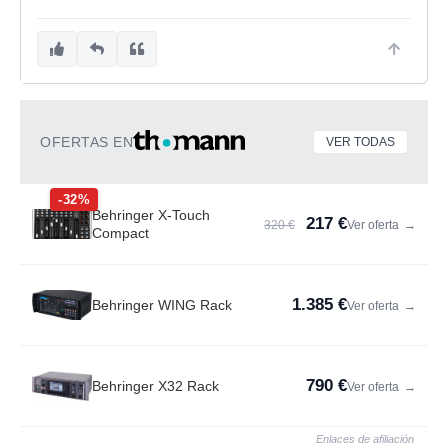
OFERTAS EN
VER TODAS
-32%
Behringer X-Touch
217 €
320 €
Ver oferta
→
Compact
1.385 €
Behringer WING Rack
Ver oferta
→
790 €
Behringer X32 Rack
Ver oferta
→
Enlaces de afiliación