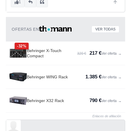
1
OFERTAS EN
VER TODAS
-32%
Behringer X-Touch
217 €
320 €
Ver oferta
→
Compact
1.385 €
Behringer WING Rack
Ver oferta
→
790 €
Behringer X32 Rack
Ver oferta
→
Enlaces de afiliación