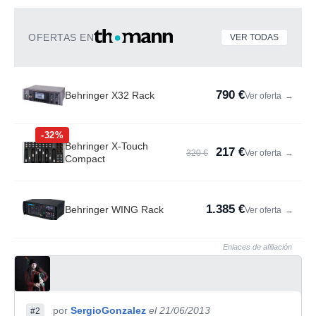
OFERTAS EN
VER TODAS
790 €
Behringer X32 Rack
Ver oferta
→
-32%
Behringer X-Touch
217 €
320 €
Ver oferta
→
Compact
1.385 €
Behringer WING Rack
Ver oferta
→
Enlaces de afiliación
por
SergioGonzalez
el 21/06/2013
#2