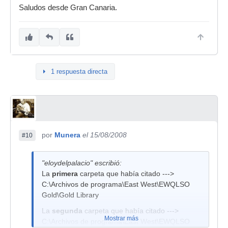
Saludos desde Gran Canaria.
1 respuesta directa
por
Munera
el 15/08/2008
#10
"eloydelpalacio" escribió:
La
primera
carpeta que había citado --->
C:\Archivos de programa\East West\EWQLSO
Gold\Gold Library
La
segunda
carpeta que había citado --->
Mostrar más
C:\Archivos de programa\East West\EWQLSO