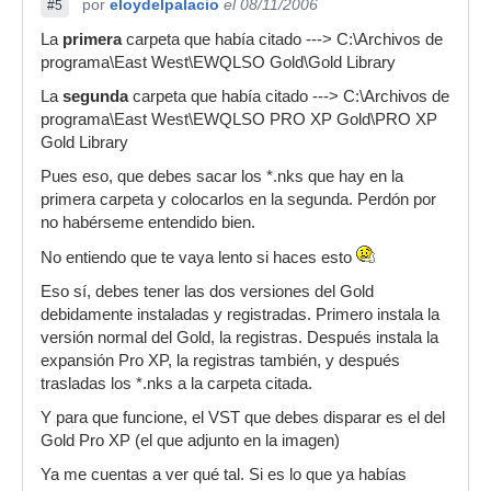
por
eloydelpalacio
el 08/11/2006
#5
La
primera
carpeta que había citado ---> C:\Archivos de
programa\East West\EWQLSO Gold\Gold Library
La
segunda
carpeta que había citado ---> C:\Archivos de
programa\East West\EWQLSO PRO XP Gold\PRO XP
Gold Library
Pues eso, que debes sacar los *.nks que hay en la
primera carpeta y colocarlos en la segunda. Perdón por
no habérseme entendido bien.
No entiendo que te vaya lento si haces esto
Eso sí, debes tener las dos versiones del Gold
debidamente instaladas y registradas. Primero instala la
versión normal del Gold, la registras. Después instala la
expansión Pro XP, la registras también, y después
trasladas los *.nks a la carpeta citada.
Y para que funcione, el VST que debes disparar es el del
Gold Pro XP (el que adjunto en la imagen)
Ya me cuentas a ver qué tal. Si es lo que ya habías