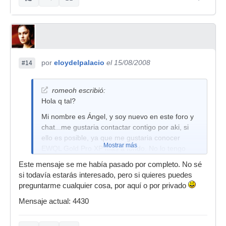
por
eloydelpalacio
el 15/08/2008
#14
romeoh escribió:
Hola q tal?
Mi nombre es Ángel, y soy nuevo en este foro y
chat...me gustaria contactar contigo por aki, si
ello es posible, ya que me gustaria conocer
Mostrar más
EWQL Gold Pro XP más a fondo. No lo tengo
instalado, pero me gustaria saber las
Este mensaje se me había pasado por completo. No sé
carcaterísticas que tiene,. He escuchado las
si todavía estarás interesado, pero si quieres puedes
muestras que tiene por internet, y me he kedado
preguntarme cualquier cosa, por aquí o por privado
asombrado de la calidad de sonido que tiene.
Mensaje actual: 4430
COmpongo música sinfónica pero la calidad es
infinitamente inferior a la que muestra este
software.