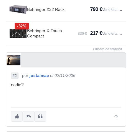
790 €
Behringer X32 Rack
Ver oferta
→
-32%
Behringer X-Touch
217 €
320 €
Ver oferta
→
Compact
Enlaces de afiliación
por
jostalmac
el 02/11/2006
#2
nadie?