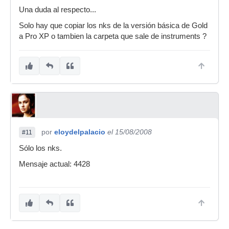
PRO XP Gold\PRO XP Gold Library
Una duda al respecto...
Pues eso, que debes sacar los *.nks que hay en
Solo hay que copiar los nks de la versión básica de Gold
la primera carpeta y colocarlos en la segunda.
a Pro XP o tambien la carpeta que sale de instruments ?
Perdón por no habérseme entendido bien.
No entiendo que te vaya lento si haces esto
Eso sí, debes tener las dos versiones del Gold
debidamente instaladas y registradas. Primero
instala la versión normal del Gold, la registras.
Después instala la expansión Pro XP, la registras
también, y después trasladas los *.nks a la
carpeta citada.
por
eloydelpalacio
el 15/08/2008
#11
Y para que funcione, el VST que debes disparar
Sólo los nks.
es el del Gold Pro XP (el que adjunto en la
Mensaje actual: 4428
imagen)
Ya me cuentas a ver qué tal. Si es lo que ya
habías hecho y te sigue yendo lento no sé a qué
se puede deber
Un saludo