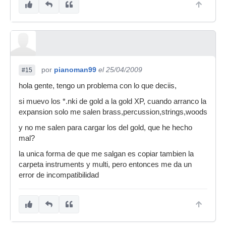
Actualmente compongo con sintetizador-
secuenciador KORG Trinity. Pero desconocía del
todo, que ya hubiesen softwares que puedieesen
imitar muy bien los sonidos de una gran
orquesta sinfónica.
por
pianoman99
el 25/04/2009
Me gustaria, que pudieses explicarme algunas
#15
dudas sobre este software...
hola gente, tengo un problema con lo que deciis,
Gracias!
si muevo los *.nki de gold a la gold XP, cuando arranco la
expansion solo me salen brass,percussion,strings,woods
Saludos desde Gran Canaria.
y no me salen para cargar los del gold, que he hecho
mal?
la unica forma de que me salgan es copiar tambien la
carpeta instruments y multi, pero entonces me da un
error de incompatibilidad