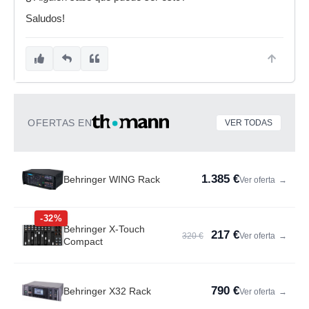
Saludos!
OFERTAS EN
VER TODAS
1.385 €
Behringer WING Rack
Ver oferta
→
-32%
Behringer X-Touch
217 €
320 €
Ver oferta
→
Compact
790 €
Behringer X32 Rack
Ver oferta
→