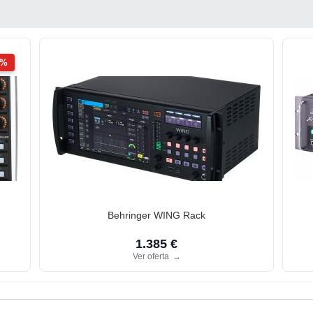
2%
Behringer WING Rack
1.385 €
Ver oferta
→