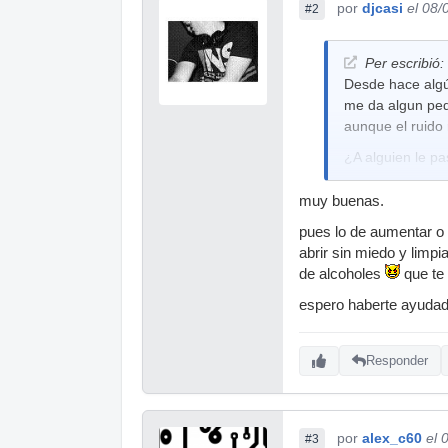
por
djcasi
el 08/
#2
Per escribió:
Desde hace algú
me da algun peq
aunque el ruido 
¿A alguien le pa
muy buenas.
pues lo de aumentar o d
abrir sin miedo y limpi
de alcoholes
que te 
espero haberte ayudad
Responder
por
alex_c60
el 
#3