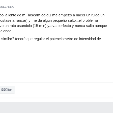
8/06/2009
o la lente de mi Tascam cd dj1 me empezo a hacer un ruido un
costase arrancar) y me da algun pequeño salto...el problema
o un rato usandolo (15 min) ya va perfecto y nunca salta aunque
aciendo.
 similar? tendré que regular el potenciometro de intensidad de
Citar