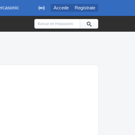

rcasonic
Accede
Regístrate