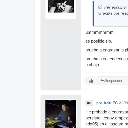
Per escribió:
Gracias por resp
ummmmmmm
es posible,sip.
prueba a engrasar la p
prueba a encenderlos c
u abajo.
Responder
por
Adri FC
el 0
#6
He probado a engrasar 
persiste...estoy empez
cdx05) en el tascam por