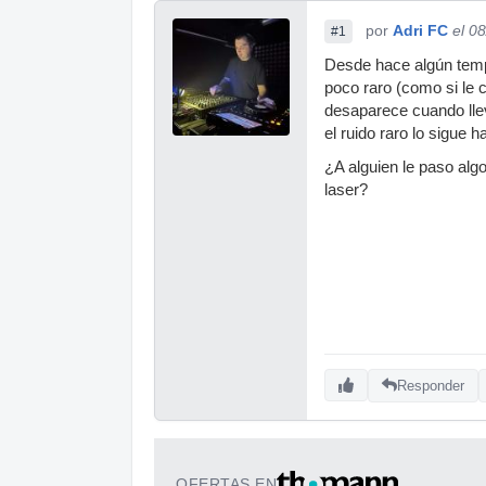
por
Adri FC
el 0
#1
Desde hace algún temp
poco raro (como si le 
desaparece cuando llev
el ruido raro lo sigue h
¿A alguien le paso algo
laser?
Responder
OFERTAS EN