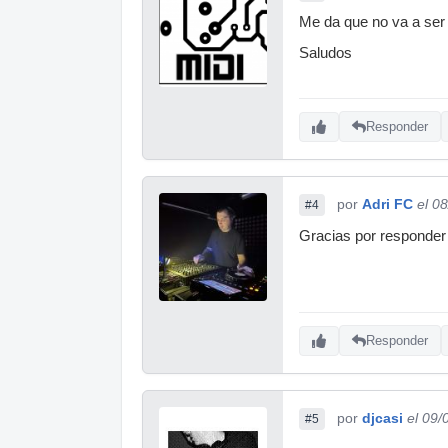
Me da que no va a ser d
Saludos
Responder
por
Adri FC
el 0
#4
Gracias por responder 
Responder
por
djcasi
el 09/
#5