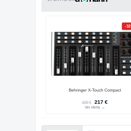
-3
Behringer X-Touch Compact
217 €
320 €
Ver oferta
→