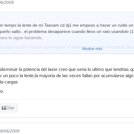
06/2009
n tempo la lente de mi Tascam cd dj1 me empezo a hacer un ruido un p
ueño salto...el problema desaparece cuando llevo un rato usandolo (15
raro lo sigue haciendo.
so algo similar? tendré que regular el potenciometro de intensidad de 
Mostrar más
isminuir la potencia del laser creo que seria lo ultimo que tendrias q
ar un poco la lente,la mayoria de las veces fallan por acumularse algo
la cargas
o.
Citar
08/06/2009