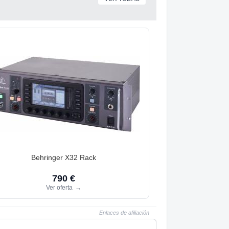
Behringer X32 Rack
790 €
Ver oferta
→
Enlaces de afiliación