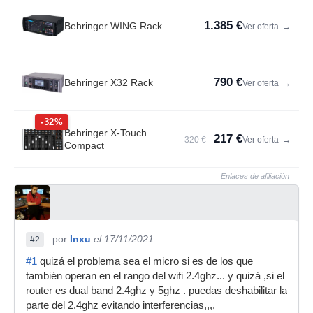
1.385 €
Behringer WING Rack
Ver oferta
→
790 €
Behringer X32 Rack
Ver oferta
→
-32%
Behringer X-Touch
217 €
320 €
Ver oferta
→
Compact
Enlaces de afiliación
por
Inxu
el 17/11/2021
#2
#1
quizá el problema sea el micro si es de los que
también operan en el rango del wifi 2.4ghz... y quizá ,si el
router es dual band 2.4ghz y 5ghz . puedas deshabilitar la
parte del 2.4ghz evitando interferencias,,,,