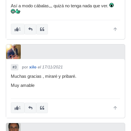
Así a modo cábalas,,, quizá no tenga nada que ver.
1
por
xilo
el 17/11/2021
#3
Muchas gracias , miraré y pribaré.
Muy amable
1