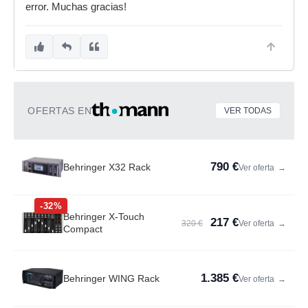
error. Muchas gracias!
OFERTAS EN
VER TODAS
790 €
Behringer X32 Rack
Ver oferta
→
-32%
Behringer X-Touch
217 €
320 €
Ver oferta
→
Compact
1.385 €
Behringer WING Rack
Ver oferta
→