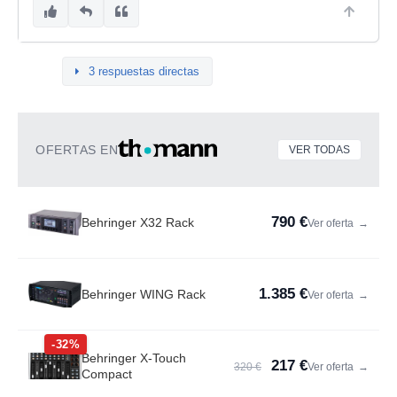
3 respuestas directas
OFERTAS EN
VER TODAS
790 €
Behringer X32 Rack
Ver oferta
→
1.385 €
Behringer WING Rack
Ver oferta
→
-32%
Behringer X-Touch
217 €
320 €
Ver oferta
→
Compact