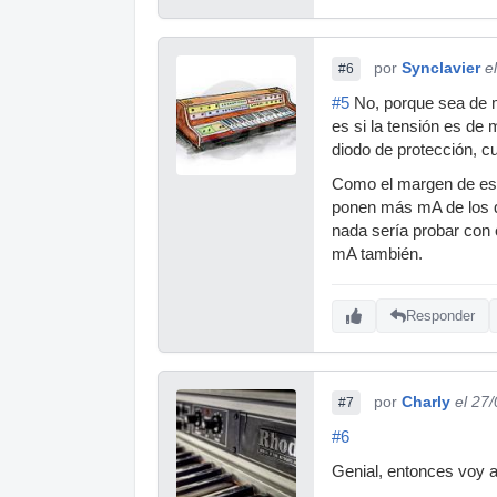
por
Synclavier
e
#6
#5
No, porque sea de m
es si la tensión es de 
diodo de protección, c
Como el margen de esa
ponen más mA de los qu
nada sería probar con 
mA también.
Responder
por
Charly
el 27
#7
#6
Genial, entonces voy a