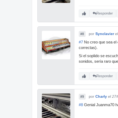
Responder
por
Synclavier
e
#8
#7
No creo que sea el c
correctas).
Si el soplido se escuch
sonidos, sería raro que
Responder
por
Charly
el 27
#9
#8
Genial Juanma70 ha