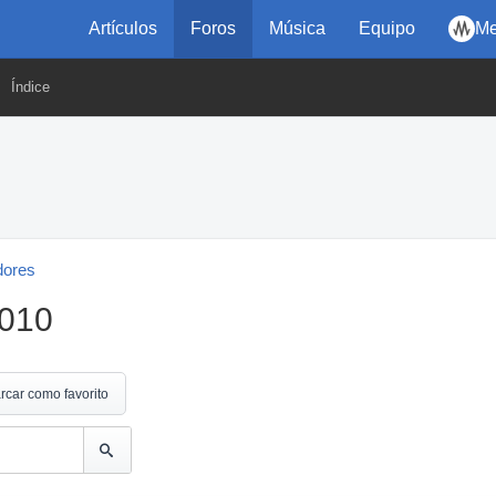
Artículos
Foros
Música
Equipo
Me
Índice
dores
1010
rcar como favorito