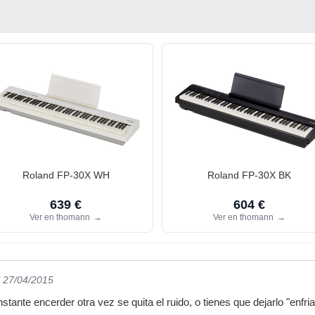
Roland FP-30X WH
Roland FP-30X BK
639 €
604 €
Ver en thomann
→
Ver en thomann
→
l 27/04/2015
stante encerder otra vez se quita el ruido, o tienes que dejarlo "enfri