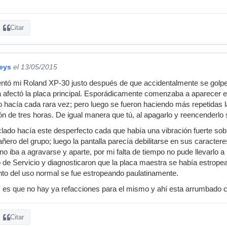
Citar
eys
el 13/05/2015
entó mi Roland XP-30 justo después de que accidentalmente se golpe
a afectó la placa principal. Esporádicamente comenzaba a aparecer
lo hacía cada rara vez; pero luego se fueron haciendo más repetidas 
ón de tres horas. De igual manera que tú, al apagarlo y reencenderlo
clado hacía este desperfecto cada que había una vibración fuerte sobr
ero del grupo; luego la pantalla parecía debilitarse en sus caract
no iba a agravarse y aparte, por mi falta de tiempo no pude llevarlo 
o de Servicio y diagnosticaron que la placa maestra se había estropea
nto del uso normal se fue estropeando paulatinamente.
 es que no hay ya refacciones para el mismo y ahí esta arrumbado 
Citar