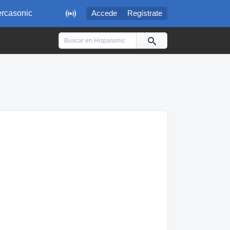

rcasonic
Accede
Regístrate