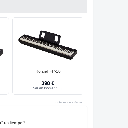
Roland FP-10
398 €
Ver en thomann
→
Enlaces de afiliación
ar" un tiempo?