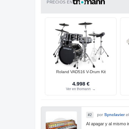
PRECIOS EN
Roland VAD516 V-Drum Kit
4.998 €
Ver en thomann
→
por
Synclavier
e
#2
Al apagar y al mismo in