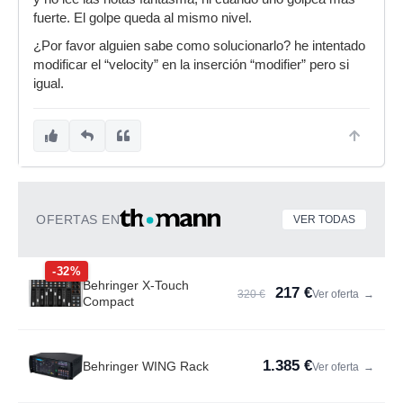
fuerte. El golpe queda al mismo nivel.
¿Por favor alguien sabe como solucionarlo? he intentado
modificar el “velocity” en la inserción “modifier” pero si
igual.
OFERTAS EN
VER TODAS
-32%
Behringer X-Touch
217 €
320 €
Ver oferta
→
Compact
1.385 €
Behringer WING Rack
Ver oferta
→