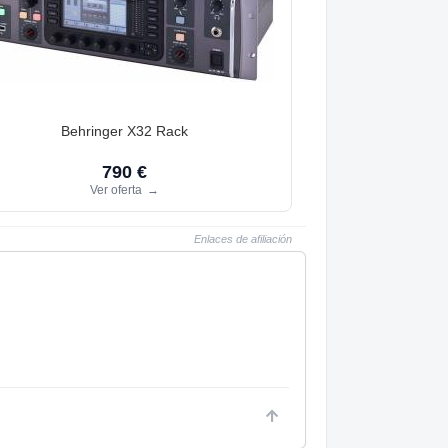
Behringer X32 Rack
790 €
Ver oferta
→
Enlaces de afiliación