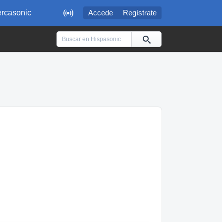

rcasonic
Accede
Regístrate