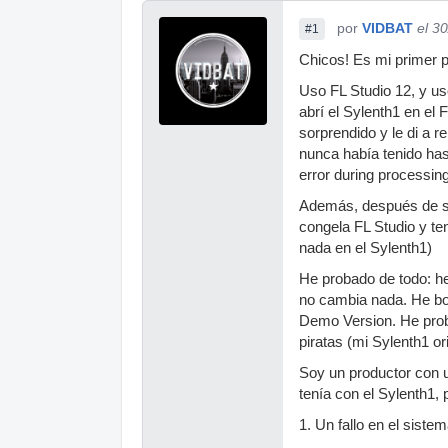
por
VIDBAT
el 3
#1
Chicos! Es mi primer p
Uso FL Studio 12, y us
abrí el Sylenth1 en el
sorprendido y le di a r
nunca había tenido has
error during processin
Además, después de sal
congela FL Studio y t
nada en el Sylenth1)
He probado de todo: he
no cambia nada. He bor
Demo Version. He probad
piratas (mi Sylenth1 o
Soy un productor con 
tenía con el Sylenth1,
1. Un fallo en el sist