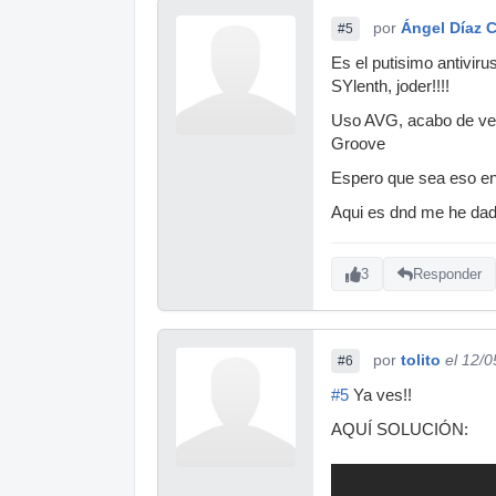
por
Ángel Díaz C
#5
Es el putisimo antivir
SYlenth, joder!!!!
Uso AVG, acabo de ver l
Groove
Espero que sea eso en 
Aqui es dnd me he dado 
3
Responder
por
tolito
el 12/
#6
#5
Ya ves!!
AQUÍ SOLUCIÓN: