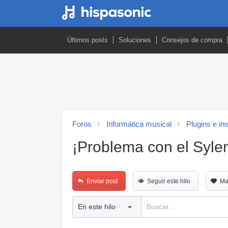
Últimos posts
Soluciones
Consejos de compra
Foros
Informática musical
Plugins e in
¡Problema con el Syle
Enviar post
Seguir este hilo
Ma