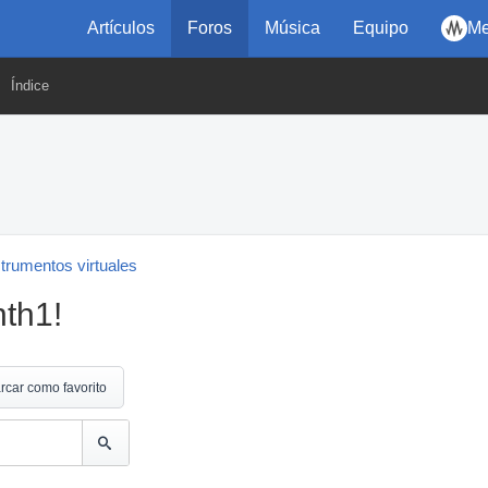
Artículos
Foros
Música
Equipo
Me
Índice
strumentos virtuales
nth1!
rcar como favorito