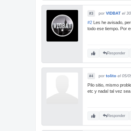
por
VIDBAT
el 3
#3
#2
Les he avisado, per
todo ese tiempo. Por e
Responder
por
tolito
el 05/
#4
Pilo sitio, mismo probl
etc y nada! tal vez sea
Responder