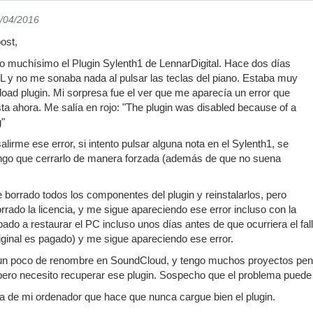
0/04/2016
ost,
o muchísimo el Plugin Sylenth1 de LennarDigital. Hace dos días
 FL y no me sonaba nada al pulsar las teclas del piano. Estaba muy
eload plugin. Mi sorpresa fue el ver que me aparecía un error que
ta ahora. Me salía en rojo: "The plugin was disabled because of a
g"
irme ese error, si intento pulsar alguna nota en el Sylenth1, se
engo que cerrarlo de manera forzada (además de que no suena
 borrado todos los componentes del plugin y reinstalarlos, pero
rado la licencia, y me sigue apareciendo ese error incluso con la
o a restaurar el PC incluso unos días antes de que ocurriera el fallo
riginal es pagado) y me sigue apareciendo ese error.
un poco de renombre en SoundCloud, y tengo muchos proyectos pend
 pero necesito recuperar ese plugin. Sospecho que el problema puede
ema de mi ordenador que hace que nunca cargue bien el plugin.