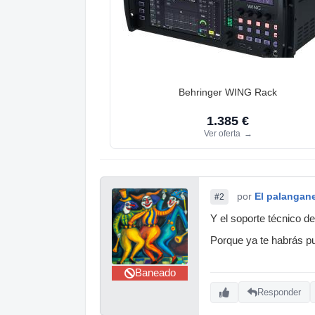
Behringer WING Rack
1.385 €
Ver oferta
→
por
El palangan
#2
Y el soporte técnico d
Porque ya te habrás pu
Baneado
Responder