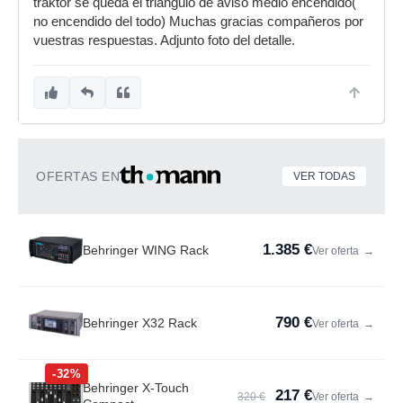
traktor se queda el triángulo de aviso medio encendido(
no encendido del todo) Muchas gracias compañeros por
vuestras respuestas. Adjunto foto del detalle.
OFERTAS EN
VER TODAS
1.385 €
Behringer WING Rack
Ver oferta
→
790 €
Behringer X32 Rack
Ver oferta
→
-32%
Behringer X-Touch
217 €
320 €
Ver oferta
→