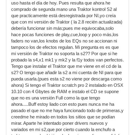
uso hasta el día de hoy. Pues resulta que ahora he
comprado de segunda mano una Traktor kontrol S2 al
que practicamente está desregistrada por NI,yo creía
que con mi versión de Traktor ( la 2.8 recién actualizada)
debería funcionar sin más;pues me equivocaba,solo
hace pocas funciones de play,cue,loop y poco más,los
faders no van,los knobs de los EQs no se accionan ni
tampoco los de efectos regulan. Mi pregunta es es que
mi versión de Traktor no soporta la s2?? Por que si he
probado la s4,x1 mk1 y mk2 y la f1y todos van perfectos.
Tengo que instalar el Traktor que me viene en el cd de la
s2? O tengo que añadir la s2 a mi cuenta de NI para que
pueda usarla.(pues esta s2 no viene por descarga como
ahora) Si tengo el Traktor scratch pro 2 instalado en OSX
10.10 con 4 Gbytes de RAM e instalo el CD se supone
que no es una versión Full como la que tengo
ahora.....Buff estoy liado con esto pues nunca me ha
pasado el que no me haya funcionado todo de primeras,y
creedme he mirado en todos los sitios que se podían
mirar. Aparte he intentado poner drivers nuevos y
variados en mi s2,que por cierto cuando la enchufo a