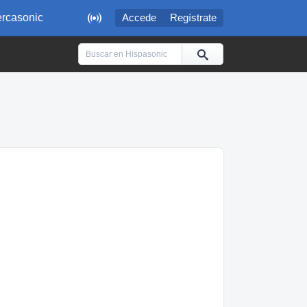

rcasonic
Accede
Regístrate