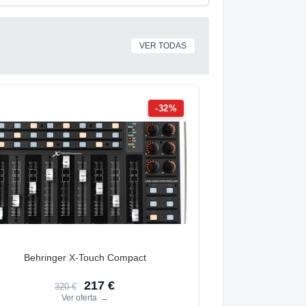
VER TODAS
-32%
Behringer X-Touch Compact
217 €
320 €
Ver oferta
→