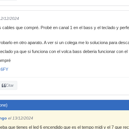
12/12/2024
s cables que compré. Probé en canal 1 en el bass y el teclado y perfe
obarlo en otro aparato. A ver si un colega me lo soluciona para descar
teclado ya que si funciona con el volca bass deberia funcionar con 
compré
Kz6FY
Citar
oone)
ngo
el 13/12/2024
a que tienes el led 6 encendido que es el tempo midi y el 7 que re