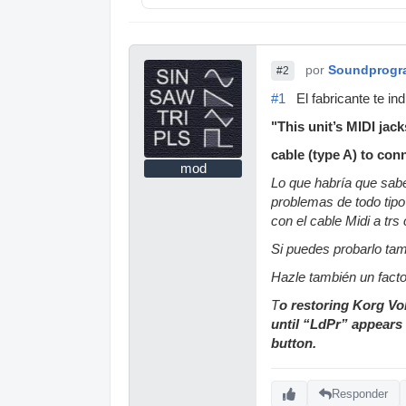
por
Soundprogr
#2
#1
El fabricante te in
"This unit’s MIDI ja
cable (type A) to con
mod
Lo que habría que sabe
problemas de todo tipo
con el cable Midi a trs
Si puedes probarlo tam
Hazle también un facto
T
o restoring Korg Vo
until “LdPr” appears 
button.
Responder