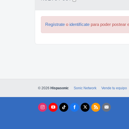
Regístrate
o
identifícate
para poder postear e
© 2026
Hispasonic
Sonic Network
Vende tu equipo