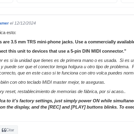
amer
el 12/12/2024
dica esto:
cks are 3.5 mm TRS mini-phone jacks. Use a commercially availab
nect this unit to devices that use a 5-pin DIN MIDI connector."
r es si la unidad que tienes es de primera mano o es usada. Si es us
 y puede ser que el conector tenga holgura u otro tipo de problema.
 correcto, que en este caso si te funciona con otro volca puedes norm
bién con otro teclado MIDI master mejor, te aseguras.
ry reset, restablecimiento de memorias de fábrica, por si acaso..
lca to it’s factory settings, just simply power ON while simul
on the display, and the [REC] and [PLAY] buttons blinks. To exec
Citar