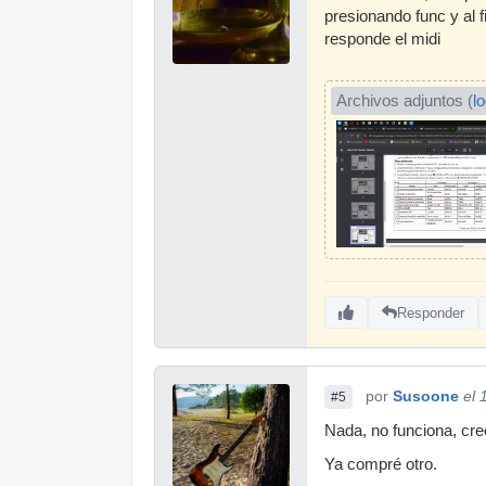
presionando func y al 
responde el midi
Archivos adjuntos (
l
Responder
por
Susoone
el 
#5
Nada, no funciona, cre
Ya compré otro.