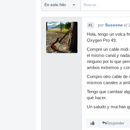
por
Susoone
el 
#1
Hola, tengo un volca f
Oxygen Pro 49.
Compré un cable midi a
el mismo canal y nada.
ninguno por lo que pens
ambos extremos y con 
Compro otro cable de m
mismos canales a ambo
Tengo que cambiar algú
qué hacer.
Un saludo y muchas g
Responder