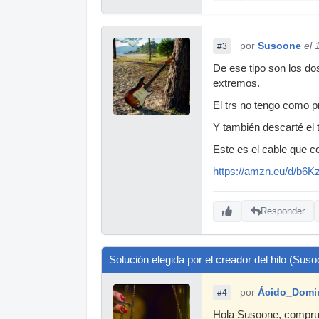
por
Susoone
el 
#3
De ese tipo son los do
extremos.
El trs no tengo como pr
Y también descarté el 
Este es el cable que 
https://amzn.eu/d/b6
Responder
Solución elegida por el creador del hilo (Sus
por
Ácido_Domi
#4
Hola Susoone, comprueb