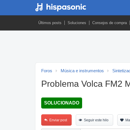
Últimos posts
Soluciones
Consejos de compra
Foros
Música e instrumentos
Sintetiza
Problema Volca FM2 M
SOLUCIONADO
Enviar post
Seguir este hilo
Ma