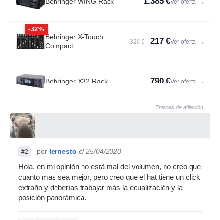
1.385 €
Behringer WING Rack
Ver oferta
→
-32%
Behringer X-Touch
217 €
320 €
Ver oferta
→
Compact
790 €
Behringer X32 Rack
Ver oferta
→
Enlaces de afiliación
por
Iernesto
el 25/04/2020
#2
Hola, en mi opinión no está mal del volumen, no creo que
cuanto mas sea mejor, pero creo que el hat tiene un click
extraño y deberías trabajar más la ecualización y la
posición panorámica.