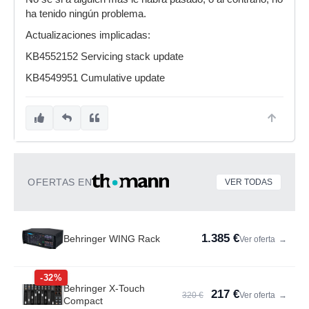
ha tenido ningún problema.
Actualizaciones implicadas:
KB4552152 Servicing stack update
KB4549951 Cumulative update
OFERTAS EN
VER TODAS
1.385 €
Behringer WING Rack
Ver oferta
→
-32%
Behringer X-Touch
217 €
320 €
Ver oferta
→
Compact