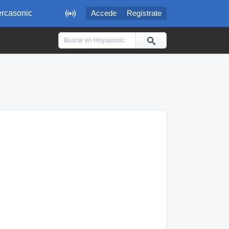

rcasonic
Accede
Regístrate