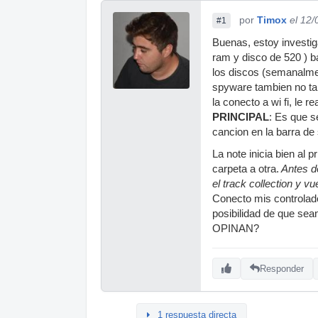
por
Timox
el 12
#1
Buenas, estoy investig
ram y disco de 520 ) 
los discos (semanalme
spyware tambien no tan
la conecto a wi fi, le
PRINCIPAL
: Es que s
cancion en la barra de 
La note inicia bien al p
carpeta a otra.
Antes de
el track collection y v
Conecto mis controlad
posibilidad de que se
OPINAN?
Responder
1 respuesta directa