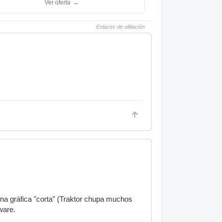
Ver oferta
→
Enlaces de afiliación
una gráfica "corta" (Traktor chupa muchos
ware.