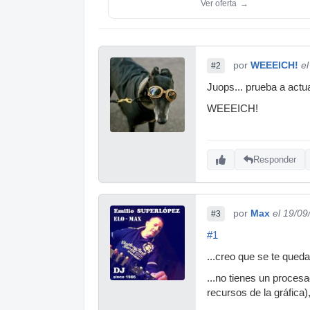
Ver oferta
→
por
WEEEICH!
e
#2
Juops... prueba a actua
WEEEICH!
Responder
por
Max
el 19/09
#3
#1
...creo que se te queda
...no tienes un proces
recursos de la gráfica)