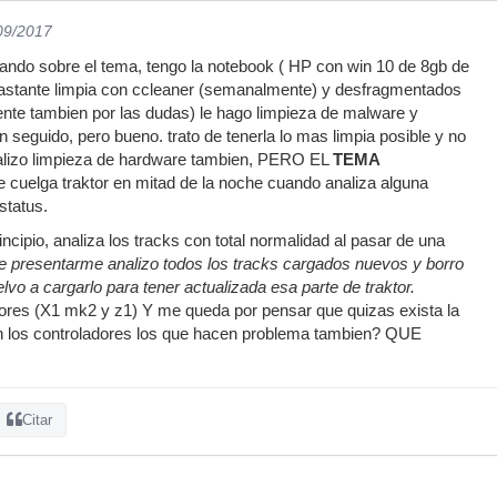
/09/2017
ando sobre el tema, tengo la notebook ( HP con win 10 de 8gb de
bastante limpia con ccleaner (semanalmente) y desfragmentados
nte tambien por las dudas) le hago limpieza de malware y
 seguido, pero bueno. trato de tenerla lo mas limpia posible y no
 realizo limpieza de hardware tambien, PERO EL
TEMA
e cuelga traktor en mitad de la noche cuando analiza alguna
status.
rincipio, analiza los tracks con total normalidad al pasar de una
 presentarme analizo todos los tracks cargados nuevos y borro
uelvo a cargarlo para tener actualizada esa parte de traktor.
ores (X1 mk2 y z1) Y me queda por pensar que quizas exista la
an los controladores los que hacen problema tambien? QUE
Citar