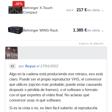
-32%
Behringer X-Touch
217 €
320 €
Ver oferta
→
Compact
1.385 €
Behringer WING Rack
Ver oferta
→
Enlaces de afiliación
por
Soyuz
el 17/01/2022
#2
Algo en la cadena está produciendo ese retraso, eso está
claro. Puede ser el propio reproductor VHS, el conversor
que utilices (opción más probable; puede estar causando
dropouts o pérdida de frames), o el software o formato
con el que exportes el vídeo final. No aclaras qué
conversor usas ni qué software.
Si es la cinta o no, es bien fácil saberlo: al reproducirla