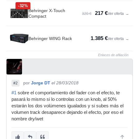
-32%
Behringer X-Touch
217 €
320 €
Ver oferta
→
Compact
1.385 €
Behringer WING Rack
Ver oferta
→
Enlaces de afiliación
por
Jorge DT
el 28/03/2018
#2
#1
sobre el comportamiento del fader con el efecto, te
pasará lo mismo si lo controlas con un knob, al 50%
estarán los dos volúmenes igualados y si subes más el
volumen track desaparece dejando el efecto, por eso el
nombre dry/wet