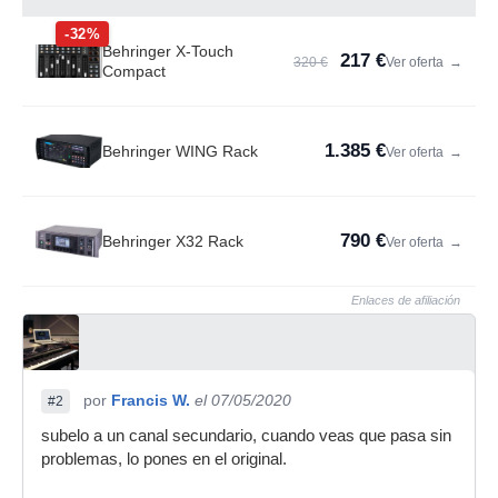
-32%
Behringer X-Touch
217 €
320 €
Ver oferta
→
Compact
1.385 €
Behringer WING Rack
Ver oferta
→
790 €
Behringer X32 Rack
Ver oferta
→
Enlaces de afiliación
por
Francis W.
el 07/05/2020
#2
subelo a un canal secundario, cuando veas que pasa sin
problemas, lo pones en el original.