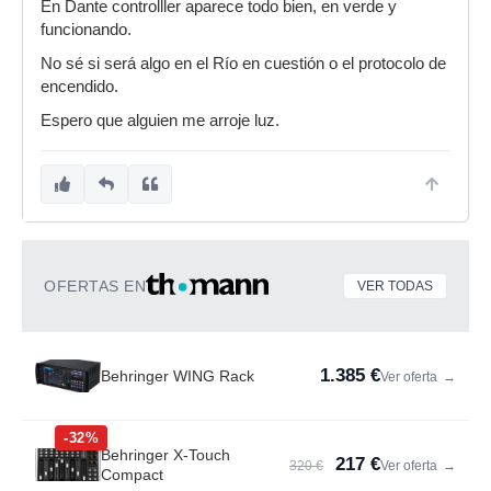
En Dante controlller aparece todo bien, en verde y
funcionando.
No sé si será algo en el Río en cuestión o el protocolo de
encendido.
Espero que alguien me arroje luz.
OFERTAS EN
VER TODAS
1.385 €
Behringer WING Rack
Ver oferta
→
-32%
Behringer X-Touch
217 €
320 €
Ver oferta
→
Compact