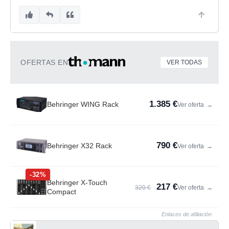
OFERTAS EN
VER TODAS
1.385 €
Behringer WING Rack
Ver oferta
→
790 €
Behringer X32 Rack
Ver oferta
→
-32%
Behringer X-Touch
217 €
320 €
Ver oferta
→
Compact
Enlaces de afiliación