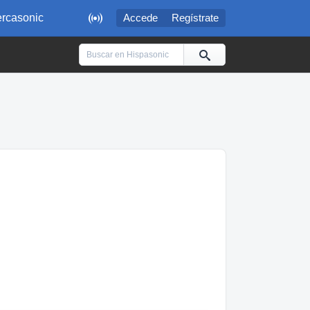

rcasonic
Accede
Regístrate