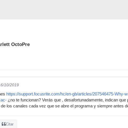
rlett OctoPre
16/10/2019
ones
https://support.focusrite.com/hc/en-gb/articles/207546475-Why-wi
Mac-
¿no te funcionan? Verás que , desafortunadamente, indican que 
 de los canales cada vez que se abre el programa y siempre antes de
Citar