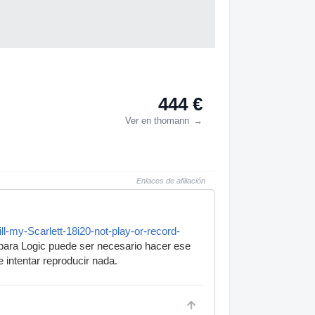
444 €
Ver en thomann
→
Enlaces de afiliación
ll-my-Scarlett-18i20-not-play-or-record-
para Logic puede ser necesario hacer ese
 intentar reproducir nada.