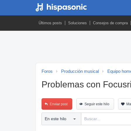
Últimos posts
Soluciones
Consejos de compra
Foros
Producción musical
Equipo home
Problemas con Focusri
Enviar post
Seguir este hilo
Ma