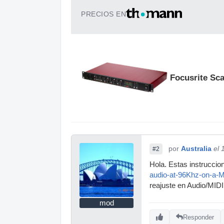
PRECIOS EN
Focusrite Sca
por
Australia
el 
#2
Hola. Estas instrucci
audio-at-96Khz-on-a-
reajuste en Audio/MIDI
mod
Responder