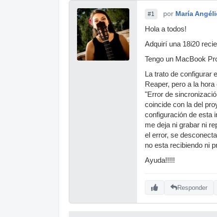
por
María Angél
#1
Hola a todos!
Adquirí una 18i20 reci
Tengo un MacBook Pro 
La trato de configurar
Reaper, pero a la hora
"Error de sincronizaci
coincide con la del pro
configuración de esta 
me deja ni grabar ni r
el error, se desconecta
no esta recibiendo ni 
Ayuda!!!!!
Responder