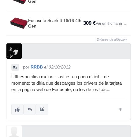
Gen
Focusrite Scarlett 16i16 4th
309 €
Ver en thomann
→
Gen
Enlaces de afiliación
por
RRBB
el 02/10/2012
#2
Ufff especifica mejor ... así es un poco difícil... de
momento te diria que descarges los drivers de la tarjeta
en la página web de Focusrite, no los de los cds...