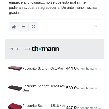
empiece a funcionar.... no se que esta mal si me
pudieran ayudar se agradecería. De ante mano muchas
gracias
PRECIOS EN
444 €
Focusrite Scarlett OctoPre
Ver en thomann
→
Focusrite Scarlett 18i20 4th
539 €
Ver en thomann
→
Gen
Focusrite Scarlett 18i16 4th
447 €
Ver en thomann
→