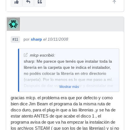
Retro 01
SFX and Noise 01
Synthesizers 01
Synthesizers 02
por
sharp
el 10/11/2008
#11
Synthesizers 03
Textures 01
mlcp escribió:
sharp: Me parece que tenés que instalar toda la
Traditional 01
librería en la carpeta que te indica el instalador,
World 01
no podés colocar la librería en otro directorio
(carpeta). Por lo menos es lo que me paso a mí.
Waveforms 01
Después de dar vueltas instalar y desinstalar me
Mostrar más
¿Alguien sería tan amable de contrastar esto?
funcionó, pero lo que me pasaba era que no me
gracias mlcp. el problema era que por defecto y como
encontraba los archivos de sonido de la librería;
bien dice Jim Beam el programa da la misma ruta de
di tantas vueltas que no se como entró al final.
disco duro, para el plug-in que a las librerias ,y se ha de
Saludos.
estar atento ANTES de que acabe el disco 1 , el
programa avisa de que va ha empezar la instalación de
los archivos STEAM ( que son los de las librerias) y si no