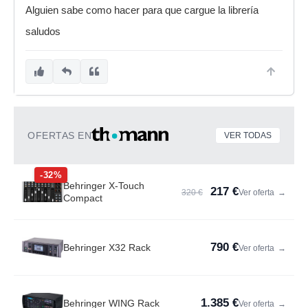
Alguien sabe como hacer para que cargue la librería
saludos
OFERTAS EN
VER TODAS
-32%
Behringer X-Touch
217 €
320 €
Ver oferta
→
Compact
790 €
Behringer X32 Rack
Ver oferta
→
1.385 €
Behringer WING Rack
Ver oferta
→