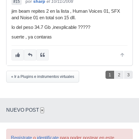
por
sharp
el 10/11/2008
#15
jim beam repites 2 en la lista , Human Voices 01, SFX
and Noise 01 en total son 15 dll.
lo del peso 34.7 Gb ,inexplicable ?????
suerte , ya contaras
1
2
3
« Ir a Plugins e instrumentos virtuales
NUEVO POST
×
Regístrate
o
identifícate
para poder postear en este