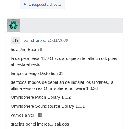
Human Voices 01
1 respuesta directa
SFX and Noise 01
Probaremos el Omnisphere en cuanto se instale
el contenido del DVD.
por
sharp
el 10/11/2008
#13
hola Jim Beam !!!!
la carpeta pesa 41,9 Gb , claro que si te falta un cd. pues
ahi está el resto.
tampoco tengo Distortion 01.
de todos modos se deberian de instalar los Updates, la
ultima version es Omnisphere Software 1.0.2d
Omnisphere Patch Library 1.0.2
Omnisphere Soundsource Library 1.0.1
vamos a ver !!!!!!
gracias por el interes....saludos