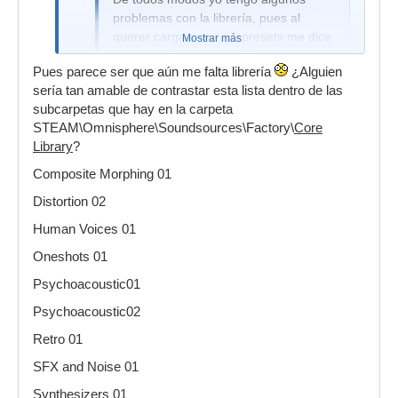
problemas con la librería, pues al
querer cargar algunos presets me dice
Mostrar más
que me faltan algunas. El mensaje en
Pues parece ser que aún me falta librería
¿Alguien
concreto es el siguiente:
sería tan amable de contrastar esta lista dentro de las
[ Imagen externa no disponible ]
subcarpetas que hay en la carpeta
STEAM\Omnisphere\Soundsources\Factory\
Core
Mirando la carpeta CORE LIBRARY
Library
?
veo que pesa exactamente 34,6Gb y
tengo el siguiente contenido dentro de
Composite Morphing 01
las subcarpetas:
Distortion 02
Composite Morphing 01
Human Voices 01
Distortion 02
Oneshots 01
Human Voices 01
Psychoacoustic01
Oneshots 01
Psychoacoustic02
Psychoacoustic01
Retro 01
Psychoacoustic02
SFX and Noise 01
Retro 01
Synthesizers 01