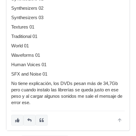
SFX and Noise 01
Synthesizers 02
Synthesizers 01
Synthesizers 03
Synthesizers 02
Textures 01
Synthesizers 03
Traditional 01
Textures 01
World 01
Traditional 01
Waveforms 01
World 01
Human Voices 01
Waveforms 01
SFX and Noise 01
¿Alguien sería tan amable de
No tiene explicación, los DVDs pesan más de 34,7Gb
contrastar esto?
pero cuando instalo las librerías se queda justo en ese
peso y al cargar algunos sonidos me sale el mensaje de
error ese.
Joder, no había instalado el contenido del DVD2
Aún así me resulta sospechoso que no
aparezca por ninguna parte el fichero 'Distortion
01'. De momento a la lista de CORE LIBRARY le
sumamos lo siguiente: