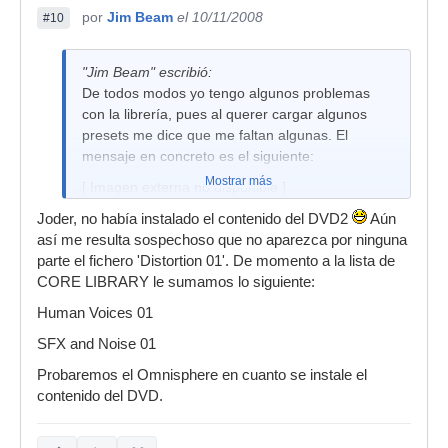
por
Jim Beam
el 10/11/2008
#10
"Jim Beam" escribió:
De todos modos yo tengo algunos problemas
con la librería, pues al querer cargar algunos
presets me dice que me faltan algunas. El
mensaje en concreto es el siguiente:
Mostrar más
[ Imagen externa no disponible ]
Mirando la carpeta CORE LIBRARY veo que
Joder, no había instalado el contenido del DVD2
Aún
pesa exactamente 34,6Gb y tengo el siguiente
así me resulta sospechoso que no aparezca por ninguna
contenido dentro de las subcarpetas:
parte el fichero 'Distortion 01'. De momento a la lista de
CORE LIBRARY le sumamos lo siguiente:
Composite Morphing 01
Human Voices 01
Distortion 02
SFX and Noise 01
Human Voices 01
Probaremos el Omnisphere en cuanto se instale el
Oneshots 01
contenido del DVD.
Psychoacoustic01
Psychoacoustic02