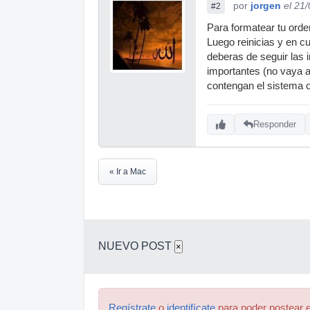
por
jorgen
el 21
#2
Para formatear tu orde
Luego reinicias y en 
deberas de seguir las 
importantes (no vaya a
contengan el sistema o
Responder
« Ir a Mac
NUEVO POST
×
Regístrate
o
identifícate
para poder postear e