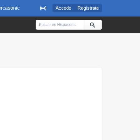

rcasonic
Accede
Regístrate