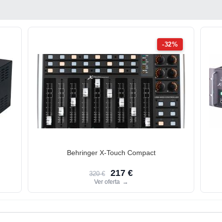
-32%
Behringer X-Touch Compact
217 €
320 €
Ver oferta
→