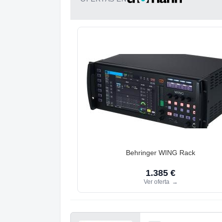
Behringer WING Rack
1.385 €
Ver oferta
→