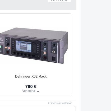
Behringer X32 Rack
790 €
Ver oferta
→
Enlaces de afiliación