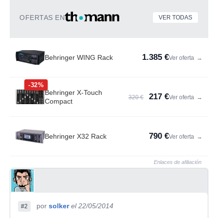
OFERTAS EN
VER TODAS
1.385 €
Behringer WING Rack
Ver oferta
→
-32%
Behringer X-Touch
217 €
320 €
Ver oferta
→
Compact
790 €
Behringer X32 Rack
Ver oferta
→
Enlaces de afiliación
por
solker
el 22/05/2014
#2