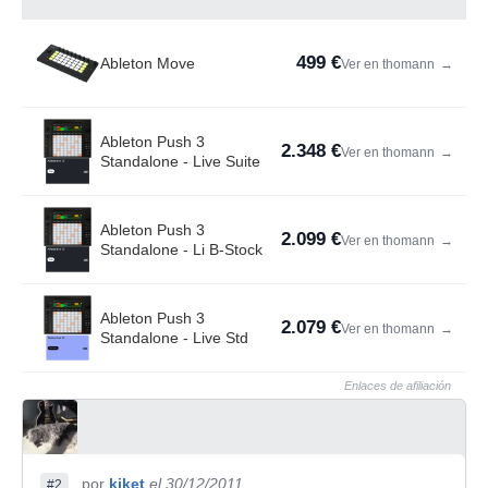
499 €
Ableton Move
Ver en thomann
→
Ableton Push 3
2.348 €
Ver en thomann
→
Standalone - Live Suite
Ableton Push 3
2.099 €
Ver en thomann
→
Standalone - Li B-Stock
Ableton Push 3
2.079 €
Ver en thomann
→
Standalone - Live Std
Enlaces de afiliación
por
kiket
el 30/12/2011
#2