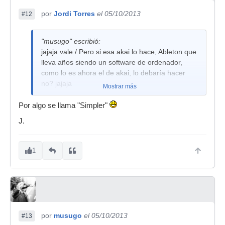
por
Jordi Torres
el 05/10/2013
#12
"musugo" escribió:
jajaja vale / Pero si esa akai lo hace, Ableton que
lleva años siendo un software de ordenador,
como lo es ahora el de akai, lo debaría hacer
no? jajaja
Mostrar más
Por algo se llama "Simpler"
J.
1
por
musugo
el 05/10/2013
#13