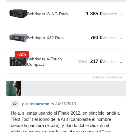
1.385 €
Behringer WING Rack
Ver oferta
→
790 €
Behringer X32 Rack
Ver oferta
→
-32%
Behringer X-Touch
217 €
320 €
Ver oferta
→
Compact
Enlaces de afiliación
por
oscarumo
el 24/11/2013
#2
Hola, si estás usando el Finale 2012, en principio, andá a
"Text Tool" ( el ícono de la A) si cambiaste el nombre
desde la partitura (Score), y dando doble click en el
vértice superior izquierdo vas al menú principal "Text -