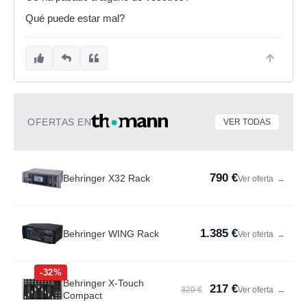
Qué puede estar mal?
OFERTAS EN
VER TODAS
790 €
Behringer X32 Rack
Ver oferta
→
1.385 €
Behringer WING Rack
Ver oferta
→
-32%
Behringer X-Touch
217 €
320 €
Ver oferta
→
Compact