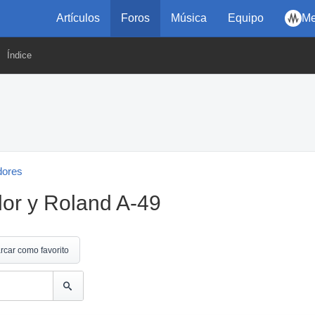
Artículos
Foros
Música
Equipo
Me
Índice
dores
or y Roland A-49
rcar como favorito