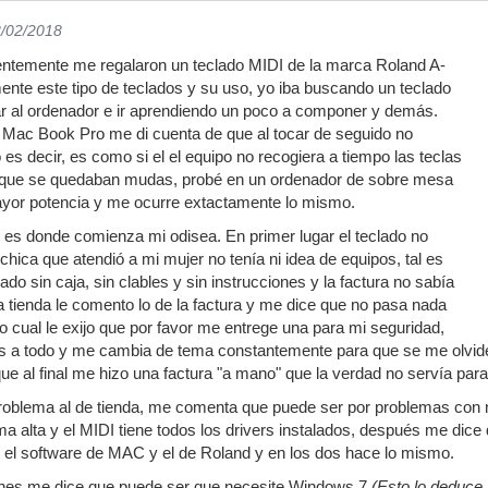
8/02/2018
entemente me regalaron un teclado MIDI de la marca Roland A-
nte este tipo de teclados y su uso, yo iba buscando un teclado
ar al ordenador e ir aprendiendo un poco a componer y demás.
 Mac Book Pro me di cuenta de que al tocar de seguido no
o es decir, es como si el el equipo no recogiera a tiempo las teclas
o que se quedaban mudas, probé en un ordenador de sobre mesa
ayor potencia y me ocurre extactamente lo mismo.
uí es donde comienza mi odisea. En primer lugar el teclado no
 chica que atendió a mi mujer no tenía ni idea de equipos, tal es
lado sin caja, sin clables y sin instrucciones y la factura no sabía
a tienda le comento lo de la factura y me dice que no pasa nada
o cual le exijo que por favor me entrege una para mi seguridad,
s a todo y me cambia de tema constantemente para que se me olvid
ue al final me hizo una factura "a mano" que la verdad no servía par
roblema al de tienda, me comenta que puede ser por problemas con 
ma alta y el MIDI tiene todos los drivers instalados, después me dice
el software de MAC y el de Roland y en los dos hace lo mismo.
ones me dice que puede ser que necesite Windows 7
(Esto lo deduce