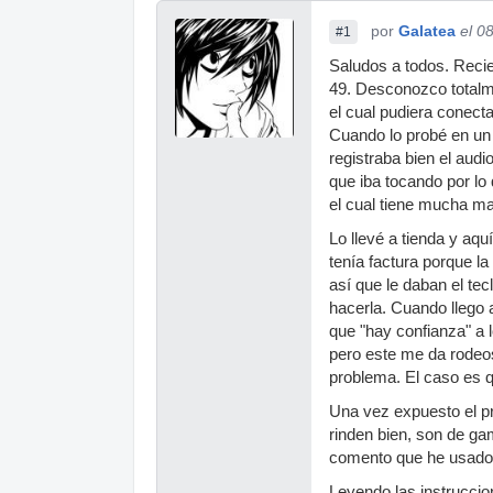
por
Galatea
el 0
#1
Saludos a todos. Reci
49. Desconozco totalme
el cual pudiera conect
Cuando lo probé en un
registraba bien el audi
que iba tocando por l
el cual tiene mucha m
Lo llevé a tienda y aq
tenía factura porque la
así que le daban el tec
hacerla. Cuando llego 
que "hay confianza" a l
pero este me da rodeo
problema. El caso es q
Una vez expuesto el p
rinden bien, son de ga
comento que he usado 
Leyendo las instrucci