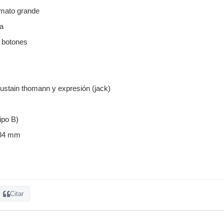
rmato grande
a
 botones
ustain thomann y expresión (jack)
po B)
 84 mm
Citar