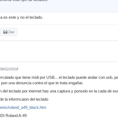
a es este y no el teclado.
Citar
 08/02/2018
rcatado que tiene midi por USB... el teclado puede andar con usb, per
 pon una denuncia contra el que te trata engañar.
on del teclado por internet has una captura y ponselo en la cada de e
de la informcaion del teclado
e/es/roland_a49_black.htm
IDI Roland A-49