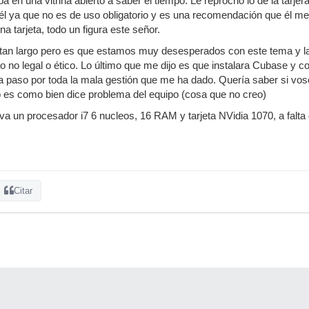
a en una vitrina abierto a saber el tiempo. Le reprocho lo de la tarje
él ya que no es de uso obligatorio y es una recomendación que él me
na tarjeta, todo un figura este señor.
 tan largo pero es que estamos muy desesperados con este tema y la
o no legal o ético. Lo último que me dijo es que instalara Cubase y c
 paso por toda la mala gestión que me ha dado. Quería saber si vosot
o es como bien dice problema del equipo (cosa que no creo)
eva un procesador i7 6 nucleos, 16 RAM y tarjeta NVidia 1070, a falta
Citar