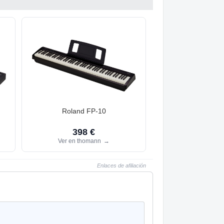
Roland FP-10
398 €
Ver en thomann
→
Enlaces de afiliación