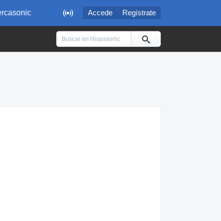

rcasonic
Accede
Regístrate