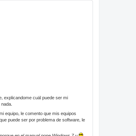
e, explicandome cuál puede ser mi
a nada.
mi equipo, le comento que mis equipos
 que puede ser por problema de software, le
 porque en el manual pone Windows 7 u