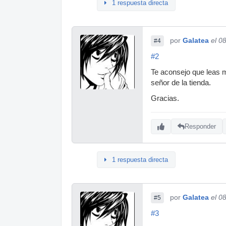
1 respuesta directa
por
Galatea
el 0
#4
#2
Te aconsejo que leas m
señor de la tienda.
Gracias.
Responder
1 respuesta directa
por
Galatea
el 0
#5
#3