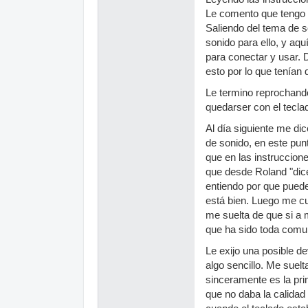
Le comento que tengo W
Saliendo del tema de s
sonido para ello, y aqu
para conectar y usar. 
esto por lo que tenían
Le termino reprochando
quedarser con el teclad
Al día siguiente me di
de sonido, en este pun
que en las instruccion
que desde Roland "dice
entiendo por que puede
está bien. Luego me c
me suelta de que si a m
que ha sido toda comu
Le exijo una posible d
algo sencillo. Me suel
sinceramente es la pri
que no daba la calida