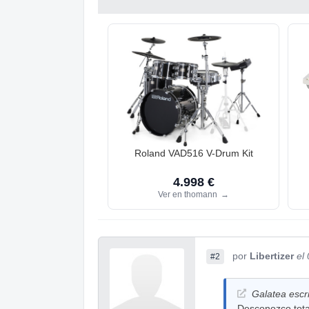
Roland VAD516 V-Drum Kit
4.998 €
Ver en thomann
→
por
Libertizer
el
#2
Galatea escri
Desconozco tota