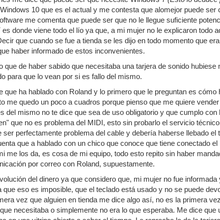
indows 10 que es el actual y me contesta que alomejor puede ser co
oftware me comenta que puede ser que no le llegue suficiente potenci
í es donde viene todo el lío ya que, a mi mujer no le explicaron todo 
Decir que cuando se fue a tienda se les dijo en todo momento que era
 que haber informado de estos inconvenientes.
 que de haber sabido que necesitaba una tarjera de sonido hubiese 
o para que lo vean por si es fallo del mismo.
ce que ha hablado con Roland y lo primero que le preguntan es cómo h
to me quedo un poco a cuadros porque pienso que me quiere vender un
es del mismo no te dice que sea de uso obligatorio y que cumplo con 
n" que no es problema del MIDI, esto sin probarlo el servicio técnic
 ser perfectamente problema del cable y debería haberse llebado el
uenta que a hablado con un chico que conoce que tiene conectado e
i me los da, es cosa de mi equipo, todo esto repito sin haber mandado
nicación por correo con Roland, supuestamente.
evolución del dinero ya que considero que, mi mujer no fue informada
ta que eso es imposible, que el teclado está usado y no se puede dev
mera vez que alguien en tienda me dice algo así, no es la primera v
d que necesitaba o simplemente no era lo que esperaba. Me dice que