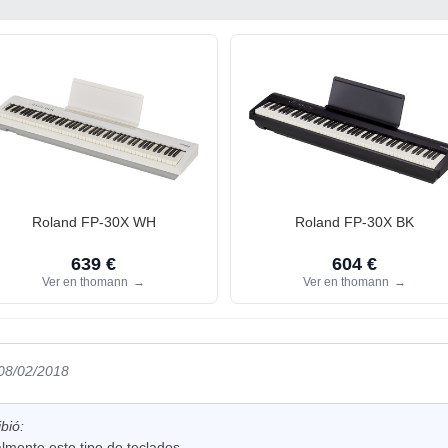
Roland FP-30X WH
Roland FP-30X BK
639 €
604 €
Ver en thomann
→
Ver en thomann
→
 08/02/2018
bió:
lmente este tipo de teclados