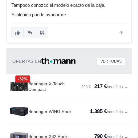
Tampoco conozco el modelo exacto de la caja.
Si alguien puede ayudarme....
OFERTAS EN
VER TODAS
-32%
Behringer X-Touch
217 €
320 €
Ver oferta
→
Compact
1.385 €
Behringer WING Rack
Ver oferta
→
790 €
Behringer X32 Rack
Ver oferta
→